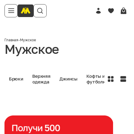
Главная
-
Мужское
Мужское
Верхняя
Кофты и
Нижне
Брюки
Джинсы
одежда
футболки
белье