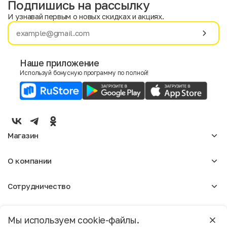
Подпишись на рассылку
И узнавай первым о новых скидках и акциях.
Имя
Фамилия
Наше приложение
Используй бонусную программу по полной!
E-mail
Пол
Мужской
Женский
Магазин
Согласие на получение чеков по электронной почте
Женское
О компании
Мужское
Аксессуары
О нас
Детское
Сотрудничество
Отзывы
Блог
Оптовикам
Вакансии
Помощь
Москва
Арендодателям
Магазины
Мы используем cookie-файлы.
Реклама