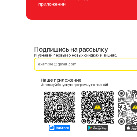
Подпишись на рассылку
Имя
Фамилия
И узнавай первым о новых скидках и акциях.
E-mail
Наше приложение
Используй бонусную программу по полной!
Пол
Мужской
Женский
Согласие на получение чеков по электронной почте