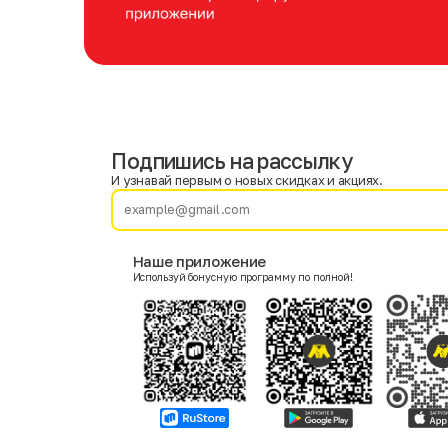
Подпишись на рассылку
Имя
Фамилия
И узнавай первым о новых скидках и акциях.
E-mail
Наше приложение
Используй бонусную программу по полной!
Пол
Мужской
Женский
Согласие на получение чеков по электронной почте