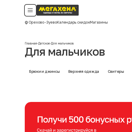
Условия пользования
Политика конфиденциальности
Смотреть все даты
©️ Мегахенд 2026. Все права защищены.
Орехово-Зуево
Календарь скидок
Магазины
Москва
Главная
-
Детское
-
Для мальчиков
Для мальчиков
Брюки и джинсы
Верхняя одежда
Свитеры