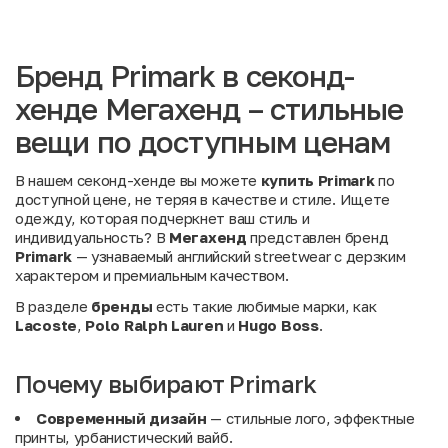
Бренд Primark в секонд-
хенде Мегахенд – стильные
вещи по доступным ценам
В нашем секонд-хенде вы можете
купить Primark
по
доступной цене, не теряя в качестве и стиле. Ищете
одежду, которая подчеркнет ваш стиль и
индивидуальность? В
Мегахенд
представлен бренд
Primark
— узнаваемый английский streetwear с дерзким
характером и премиальным качеством.
В разделе
бренды
есть такие любимые марки, как
Lacoste
,
Polo Ralph Lauren
и
Hugo Boss
.
Почему выбирают Primark
Современный дизайн
— стильные лого, эффектные
принты, урбанистический вайб.