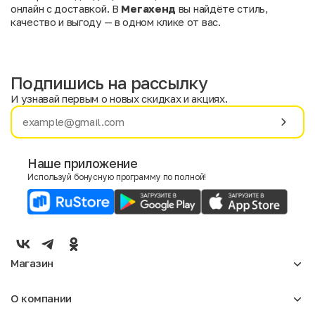
онлайн с доставкой. В
Мегахенд
вы найдёте стиль,
качество и выгоду — в одном клике от вас.
Подпишись на рассылку
И узнавай первым о новых скидках и акциях.
Имя
Фамилия
Наше приложение
Используй бонусную программу по полной!
E-mail
Пол
Мужской
Женский
Магазин
Согласие на получение чеков по электронной почте
Женское
О компании
Мужское
Аксессуары