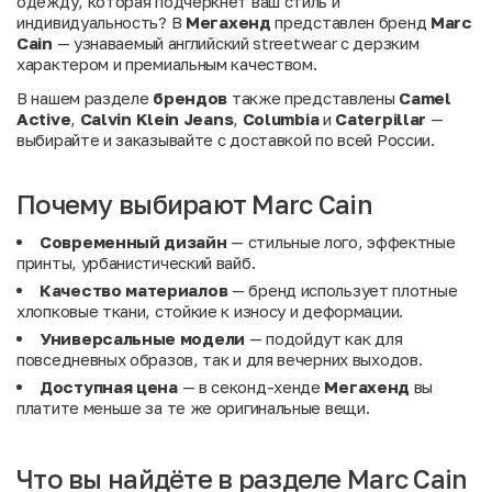
одежду, которая подчеркнет ваш стиль и
индивидуальность? В
Мегахенд
представлен бренд
Marc
Cain
— узнаваемый английский streetwear с дерзким
характером и премиальным качеством.
В нашем разделе
брендов
также представлены
Camel
Active
,
Calvin Klein Jeans
,
Columbia
и
Caterpillar
—
выбирайте и заказывайте с доставкой по всей России.
Почему выбирают Marc Cain
Современный дизайн
— стильные лого, эффектные
принты, урбанистический вайб.
Качество материалов
— бренд использует плотные
хлопковые ткани, стойкие к износу и деформации.
Универсальные модели
— подойдут как для
повседневных образов, так и для вечерних выходов.
Доступная цена
— в секонд-хенде
Мегахенд
вы
платите меньше за те же оригинальные вещи.
Что вы найдёте в разделе Marc Cain