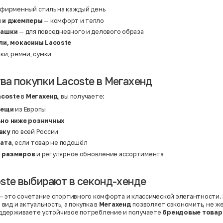
Твид
Хлопок
фирменный стиль на каждый день
Хлопок | Эластан
и и джемперы
— комфорт и тепло
Шёлк
Шёлк | Шерсть
башки
— для повседневного и делового образа
Шерсть
ли, мокасины Lacoste
Экокожа
Эластан
пки, ремни, сумки
а покупки Lacoste в Мегахенд
acoste
в
Мегахенд
, вы получаете:
вещи
из Европы
но ниже розничных
вку
по всей России
рата
, если товар не подошёл
 размеров
и регулярное обновление ассортимента
ste выбирают в секонд-хенде
— это сочетание спортивного комфорта и классической элегантности.
вид и актуальность, а покупка в
Мегахенд
позволяет сэкономить, не ж
поддерживаете устойчивое потребление и получаете
брендовые товар