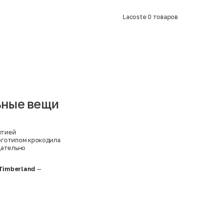
Lacoste
0
товаров
льные вещи
нтией
оготипом крокодила
щательно
Timberland
—