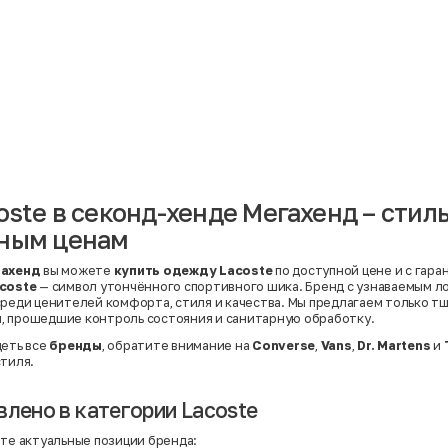
Материал
Акрил
Ангора
Ацетат
Бамбук
Бархат
Вельвет
Вискоза
Вискоза | Нейлон
Вискоза | Полиэстер
й
Вискоза | Полиэстер | Хлопок
Вискоза | Эластан
oste в секонд-хенде Мегахенд – сти
Искусственная замша
ный
Кашемир
пным ценам
Кашемир | Нейлон
й
Кашемир | Хлопок
Кашемир | Шерсть
ахенд
вы можете
купить одежду Lacoste
по доступной цене и с гара
Лён
coste
— символ утончённого спортивного шика. Бренд с узнаваемым л
й
Модал
среди ценителей комфорта, стиля и качества. Мы предлагаем только т
Натуральная замша
, прошедшие контроль состояния и санитарную обработку.
Натуральная кожа
Нейлон
деть все
бренды
, обратите внимание на
Converse
,
Vans
,
Dr. Martens
и
Полиэстер
стиля.
Полиэстер | Спандекс
Полиэстер | Хлопок
Полиэстер | Экокожа
влено в категории Lacoste
Полиэстер | Эластан
Сатин
ёте актуальные позиции бренда: