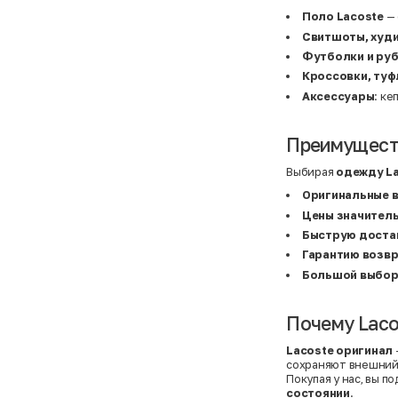
Basefield
38
B&C Collection
38,5
Поло Lacoste
— 
Beck & Hersey
39
Свитшоты, худ
Bench
39,5
Benetton
3XL
Футболки и ру
Ben Sherman
3XL
Кроссовки, туф
Bershka
3XL
Bexleys
3XS
Аксессуары
: ке
Bexleys
40
BF
41
BF
42
Преимуществ
Bivolino
43
Black Forest
44
Выбирая
одежду L
Blind Date
44,5
Bogner
45
Оригинальные 
Bonita
46
Цены значитель
Boohoo
48+
Brax
4XL
Быструю доста
British Knights
4XL
Гарантию возв
Bruno Banani
4XL
Buena Vista
5-7 лет
Большой выбор
Bugatti
5XL
Burberry
5XL
C&A
5XL
Почему Laco
Calvin Klein
62 см (3 мес.)
Camel Active
68 см (6 мес.)
Lacoste оригинал
Camp David
6-9 мес.
сохраняют внешний 
Caprice
6XL
Покупая у нас, вы 
Carhartt
6XL
Carlo Colucci
6XL
состоянии
.