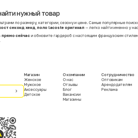
найти нужный товар
ьтрами по размеру, категории, сезону и цене. Самые популярные поиск
кост секонд хенд
,
поло lacoste оригинал
— легко найти именно у нас
 прямо сейчас
и обновите гардероб с настоящим французским стиле
!
Магазин
О компании
Сотрудничество
Женское
О нас
Оптовикам
Мужское
Отзывы
Арендодателям
Аксессуары
Блог
Реклама
Детское
Вакансии
Магазины