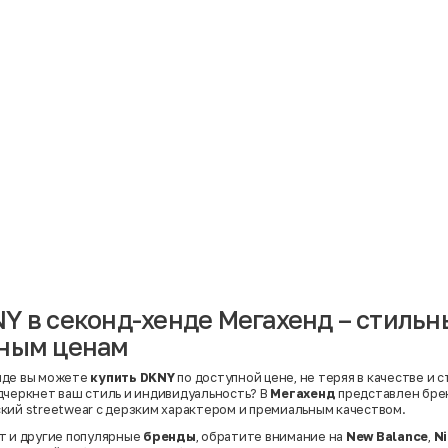
Материал
Акрил
Ангора
Ацетат
Бамбук
Бархат
Вельвет
Вискоза
Вискоза | Нейлон
Вискоза | Полиэстер
й
Вискоза | Полиэстер | Хлопок
Вискоза | Эластан
Y в секонд-хенде Мегахенд – стиль
Искусственная замша
ный
Кашемир
пным ценам
Кашемир | Нейлон
й
Кашемир | Хлопок
Кашемир | Шерсть
нде вы можете
купить DKNY
по доступной цене, не теряя в качестве и 
Лён
дчеркнет ваш стиль и индивидуальность? В
Мегахенд
представлен бр
й
Модал
кий streetwear с дерзким характером и премиальным качеством.
Натуральная замша
Натуральная кожа
т и другие популярные
бренды
, обратите внимание на
New Balance
,
N