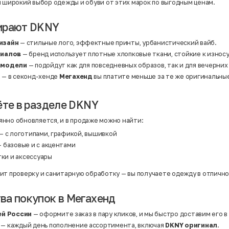
Нейлон
н широкий выбор одежды и обуви от этих марок по выгодным ценам.
Полиэстер
Полиэстер | Спандекс
Полиэстер | Хлопок
ирают DKNY
Полиэстер | Экокожа
Полиэстер | Эластан
изайн
— стильные лого, эффектные принты, урбанистический вайб.
Сатин
риалов
— бренд использует плотные хлопковые ткани, стойкие к износ
Твид
Хлопок
 модели
— подойдут как для повседневных образов, так и для вечерних
Хлопок | Эластан
а
— в секонд-хенде
Мегахенд
вы платите меньше за те же оригинальны
Шёлк
Шёлк | Шерсть
Шерсть
Экокожа
ёте в разделе DKNY
Эластан
нно обновляется, и в продаже можно найти:
— с логотипами, графикой, вышивкой
 базовые и с акцентами
тки и аксессуары
ит проверку и санитарную обработку — вы получаете одежду в отличн
а покупок в Мегахенд
ей России
— оформите заказ в пару кликов, и мы быстро доставим его в
— каждый день пополнение ассортимента, включая
DKNY оригинал
.