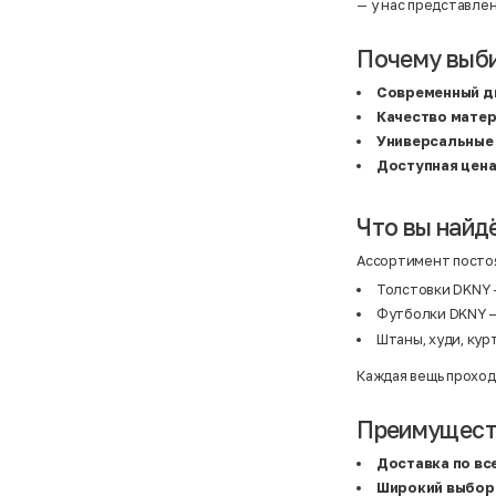
Atelier
31,5 (20 см)
— у нас представле
Avalanche
34 (21,5 см)
AX Paris
3-5 лет
BALDESARINI
36
Почему выб
BALLY
36,5
Banana Republic
37
Современный д
Barrel
37,5
Качество мате
Basefield
38
B&C Collection
38,5
Универсальные
Beck & Hersey
39
Доступная цен
Bench
39,5
Benetton
3XL
Ben Sherman
3XL
Bershka
3XL
Что вы найд
Bexleys
3XS
Bexleys
40
Ассортимент постоя
BF
41
BF
42
Толстовки DKNY 
Bivolino
43
Футболки DKNY —
Black Forest
44
Blind Date
44,5
Штаны, худи, кур
Bogner
45
Bonita
46
Каждая вещь проход
Boohoo
48+
Brax
4XL
British Knights
4XL
Преимуществ
Bruno Banani
4XL
Buena Vista
5-7 лет
Доставка по вс
Bugatti
5XL
Широкий выбор
Burberry
5XL