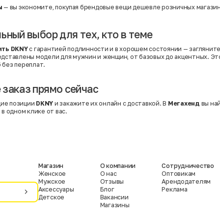
ы
— вы экономите, покупая брендовые вещи дешевле розничных магазин
ьный выбор для тех, кто в теме
ить DKNY
с гарантией подлинности и в хорошем состоянии — загляните
редставлены модели для мужчин и женщин, от базовых до акцентных. Э
 без переплат.
заказ прямо сейчас
ие позиции
DKNY
и закажите их онлайн с доставкой. В
Мегахенд
вы най
 в одном клике от вас.
Магазин
О компании
Сотрудничество
Женское
О нас
Оптовикам
Мужское
Отзывы
Арендодателям
Аксессуары
Блог
Реклама
Детское
Вакансии
Магазины