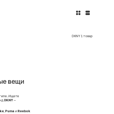
DKNY
1
товар
ные вещи
стиле. Ищете
енд
DKNY
—
ike
,
Puma
и
Reebok