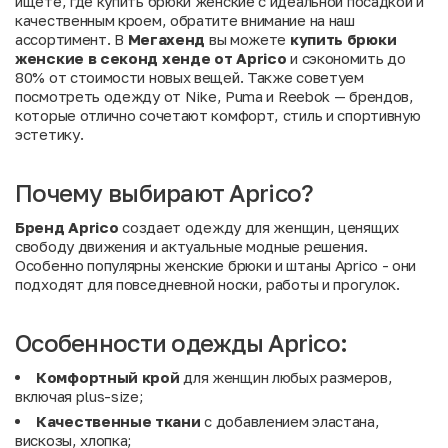
ищете, где купить брюки женские с идеальной посадкой и
качественным кроем, обратите внимание на наш
ассортимент. В
Мегахенд
вы можете
купить брюки
женские в секонд хенде от Aprico
и сэкономить до
80% от стоимости новых вещей. Также советуем
посмотреть одежду от
Nike
,
Puma
и
Reebok
— брендов,
которые отлично сочетают комфорт, стиль и спортивную
эстетику.
Почему выбирают Aprico?
Бренд Aprico
создает одежду для женщин, ценящих
свободу движения и актуальные модные решения.
Особенно популярны женские брюки и штаны Aprico - они
подходят для повседневной носки, работы и прогулок.
Особенности одежды Aprico:
Комфортный крой
для женщин любых размеров,
включая plus-size;
Качественные ткани
с добавлением эластана,
вискозы, хлопка;