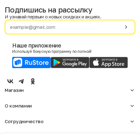
Подпишись на рассылку
И узнавай первым о новых скидках и акциях.
Имя
Фамилия
Наше приложение
Используй бонусную программу по полной!
E-mail
Пол
Мужской
Женский
Магазин
Согласие на получение чеков по электронной почте
Женское
О компании
Мужское
Аксессуары
О нас
Детское
Сотрудничество
Отзывы
Блог
Оптовикам
Вакансии
Помощь
Москва
Арендодателям