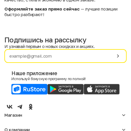
Оформляйте заказ прямо сейчас
— лучшие позиции
быстро разбирают!
Подпишись на рассылку
И узнавай первым о новых скидках и акциях.
Имя
Фамилия
Наше приложение
Используй бонусную программу по полной!
E-mail
Пол
Мужской
Женский
Магазин
Согласие на получение чеков по электронной почте
Женское
О компании
Мужское